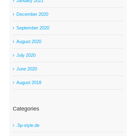
January 2021
December 2020
September 2020
August 2020
July 2020
June 2020
August 2018
Categories
.5p-style.de