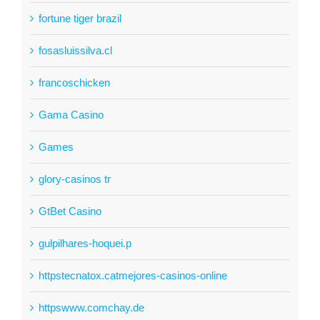
fortune tiger brazil
fosasluissilva.cl
francoschicken
Gama Casino
Games
glory-casinos tr
GtBet Casino
gulpilhares-hoquei.p
httpstecnatox.catmejores-casinos-online
httpswww.comchay.de