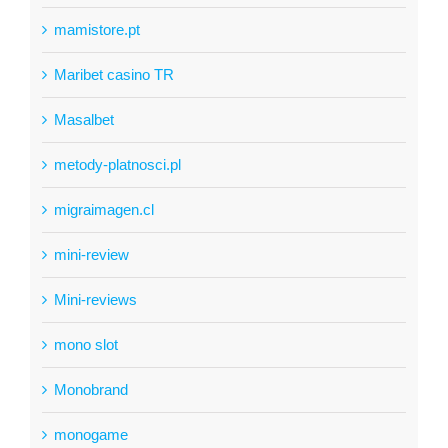
mamistore.pt
Maribet casino TR
Masalbet
metody-platnosci.pl
migraimagen.cl
mini-review
Mini-reviews
mono slot
Monobrand
monogame