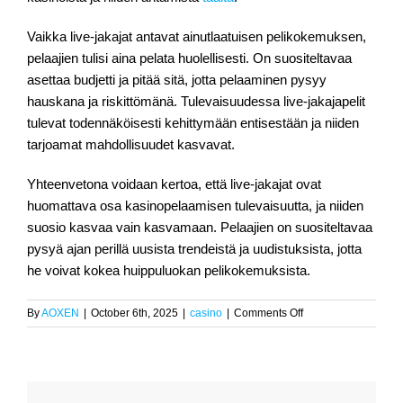
Vaikka live-jakajat antavat ainutlaatuisen pelikokemuksen,
pelaajien tulisi aina pelata huolellisesti. On suositeltavaa
asettaa budjetti ja pitää sitä, jotta pelaaminen pysyy
hauskana ja riskittömänä. Tulevaisuudessa live-jakajapelit
tulevat todennäköisesti kehittymään entisestään ja niiden
tarjoamat mahdollisuudet kasvavat.
Yhteenvetona voidaan kertoa, että live-jakajat ovat
huomattava osa kasinopelaamisen tulevaisuutta, ja niiden
suosio kasvaa vain kasvamaan. Pelaajien on suositeltavaa
pysyä ajan perillä uusista trendeistä ja uudistuksista, jotta
he voivat kokea huippuluokan pelikokemuksista.
on
By
AOXEN
|
October 6th, 2025
|
casino
|
Comments Off
Kasinopelaamisen
Tulevaisuus:
Live-
jakajat
ja