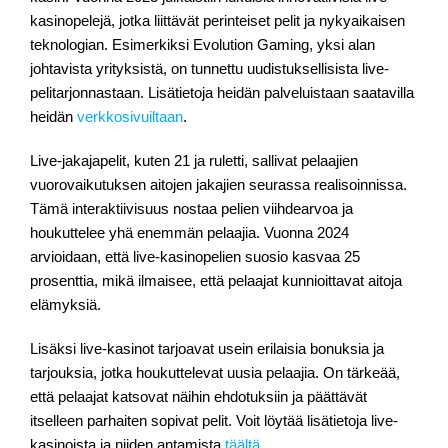
kasinopelejä, jotka liittävät perinteiset pelit ja nykyaikaisen
teknologian. Esimerkiksi Evolution Gaming, yksi alan
CONTACT
johtavista yrityksistä, on tunnettu uudistuksellisista live-
pelitarjonnastaan. Lisätietoja heidän palveluistaan saatavilla
heidän
verkkosivuiltaan
.
Live-jakajapelit, kuten 21 ja ruletti, sallivat pelaajien
vuorovaikutuksen aitojen jakajien seurassa realisoinnissa.
Tämä interaktiivisuus nostaa pelien viihdearvoa ja
houkuttelee yhä enemmän pelaajia. Vuonna 2024
arvioidaan, että live-kasinopelien suosio kasvaa 25
prosenttia, mikä ilmaisee, että pelaajat kunnioittavat aitoja
elämyksiä.
Lisäksi live-kasinot tarjoavat usein erilaisia bonuksia ja
tarjouksia, jotka houkuttelevat uusia pelaajia. On tärkeää,
että pelaajat katsovat näihin ehdotuksiin ja päättävät
itselleen parhaiten sopivat pelit. Voit löytää lisätietoja live-
kasinoista ja niiden antamista
täältä
.