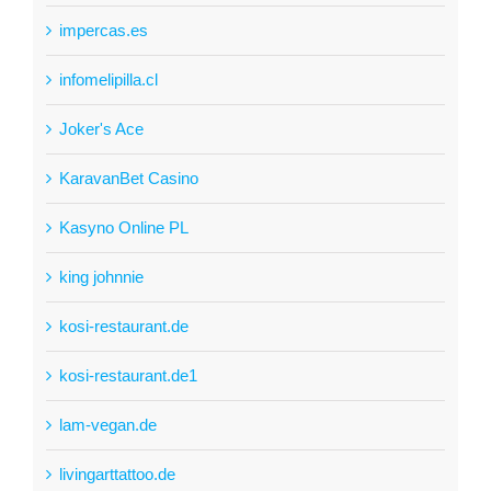
impercas.es
infomelipilla.cl
Joker's Ace
KaravanBet Casino
Kasyno Online PL
king johnnie
kosi-restaurant.de
kosi-restaurant.de1
lam-vegan.de
livingarttattoo.de