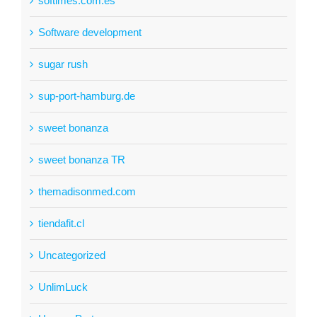
softimes.com.es
Software development
sugar rush
sup-port-hamburg.de
sweet bonanza
sweet bonanza TR
themadisonmed.com
tiendafit.cl
Uncategorized
UnlimLuck