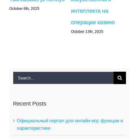
October 6th, 2025
Oct
интеллекта на
операции казино
October 13th, 2025
Search
for:
Recent Posts
Официальный портал для онлайн-игр: функции и
характеристики