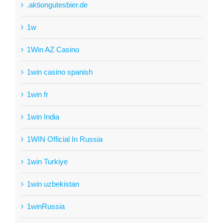
.aktiongutesbier.de
1w
1Win AZ Casino
1win casino spanish
1win fr
1win India
1WIN Official In Russia
1win Turkiye
1win uzbekistan
1winRussia