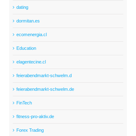
dating
dormitan.es
ecomenergia.cl
Education
elagentecine.cl
feierabendmarkt-schwelm.d
feierabendmarkt-schwelm.de
FinTech
fitness-pro-aktiv.de
Forex Trading