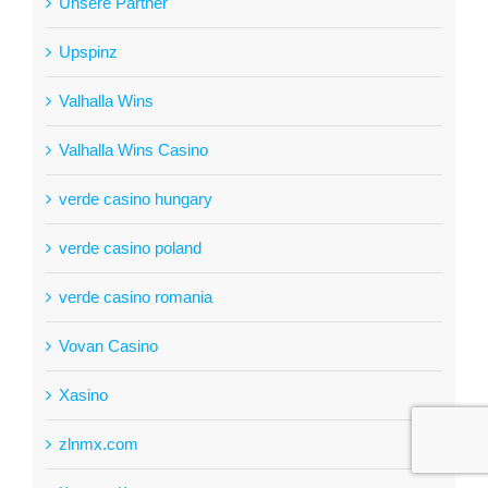
Unsere Partner
Upspinz
Valhalla Wins
Valhalla Wins Casino
verde casino hungary
verde casino poland
verde casino romania
Vovan Casino
Xasino
zlnmx.com