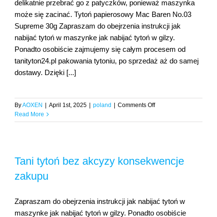
delikatnie przebrać go z patyczków, ponieważ maszynka
może się zacinać. Tytoń papierosowy Mac Baren No.03
Supreme 30g Zapraszam do obejrzenia instrukcji jak
nabijać tytoń w maszynke jak nabijać tytoń w gilzy.
Ponadto osobiście zajmujemy się całym procesem od
tanityton24.pl pakowania tytoniu, po sprzedaż aż do samej
dostawy. Dzięki [...]
on
By
AOXEN
|
April 1st, 2025
|
poland
|
Comments Off
Tytoń
Read More
papierosowy
1kg
z
akcyzą
Tani tytoń bez akcyzy konsekwencje
kupuj
mądrze
zakupu
Sklep
z
tytoniem
Zapraszam do obejrzenia instrukcji jak nabijać tytoń w
tani
maszynke jak nabijać tytoń w gilzy. Ponadto osobiście
tytoń