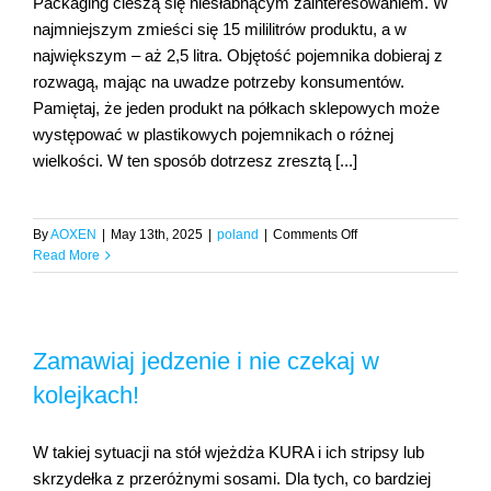
Packaging cieszą się niesłabnącym zainteresowaniem. W
najmniejszym zmieści się 15 mililitrów produktu, a w
największym – aż 2,5 litra. Objętość pojemnika dobieraj z
rozwagą, mając na uwadze potrzeby konsumentów.
Pamiętaj, że jeden produkt na półkach sklepowych może
występować w plastikowych pojemnikach o różnej
wielkości. W ten sposób dotrzesz zresztą [...]
on
By
AOXEN
|
May 13th, 2025
|
poland
|
Comments Off
hurtownia
Read More
opakowań,
kartonów
i
pudełek
Zamawiaj jedzenie i nie czekaj w
kolejkach!
W takiej sytuacji na stół wjeżdża KURA i ich stripsy lub
skrzydełka z przeróżnymi sosami. Dla tych, co bardziej