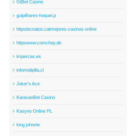
GtBet Casino
gulpilhares-hoquei.p
httpstecnatox.catmejores-casinos-online
httpswww.comchay.de
impercas.es
infomelipilla.cl
Joker's Ace
KaravanBet Casino
Kasyno Online PL
king johnnie