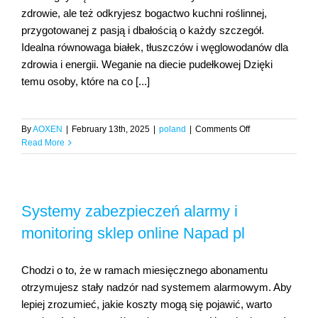
zdrowie, ale też odkryjesz bogactwo kuchni roślinnej,
Sklep
komputerowy,
przygotowanej z pasją i dbałością o każdy szczegół.
RTV,
Idealna równowaga białek, tłuszczów i węglowodanów dla
AGD
zdrowia i energii. Weganie na diecie pudełkowej Dzięki
temu osoby, które na co [...]
on
By
AOXEN
|
February 13th, 2025
|
poland
|
Comments Off
Dieta
Read More
wegetariańska
Catering
dietetyczny
MediDieta
Systemy zabezpieczeń alarmy i
monitoring sklep online Napad pl
Chodzi o to, że w ramach miesięcznego abonamentu
otrzymujesz stały nadzór nad systemem alarmowym. Aby
lepiej zrozumieć, jakie koszty mogą się pojawić, warto