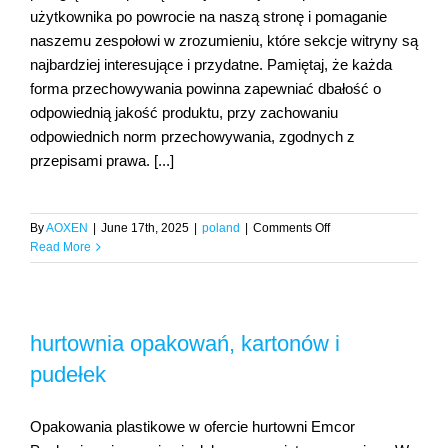
użytkownika po powrocie na naszą stronę i pomaganie
naszemu zespołowi w zrozumieniu, które sekcje witryny są
najbardziej interesujące i przydatne. Pamiętaj, że każda
forma przechowywania powinna zapewniać dbałość o
odpowiednią jakość produktu, przy zachowaniu
odpowiednich norm przechowywania, zgodnych z
przepisami prawa. [...]
on
By
AOXEN
|
June 17th, 2025
|
poland
|
Comments Off
Ząbki:
Read More
Papierosy
bez
akcyzy
41-
hurtownia opakowań, kartonów i
latek
odpowie
pudełek
za
paserstwo
akcyzowe
Opakowania plastikowe w ofercie hurtowni Emcor