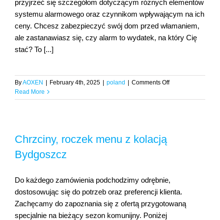
przyjrzeć się szczegółom dotyczącym różnych elementów
systemu alarmowego oraz czynnikom wpływającym na ich
ceny. Chcesz zabezpieczyć swój dom przed włamaniem,
ale zastanawiasz się, czy alarm to wydatek, na który Cię
stać? To [...]
on
By
AOXEN
|
February 4th, 2025
|
poland
|
Comments Off
Systemy
Read More
zabezpieczeń
alarmy
i
monitoring
Chrzciny, roczek menu z kolacją
sklep
online
Bydgoszcz
Napad
pl
Do każdego zamówienia podchodzimy odrębnie,
dostosowując się do potrzeb oraz preferencji klienta.
Zachęcamy do zapoznania się z ofertą przygotowaną
specjalnie na bieżący sezon komunijny. Poniżej