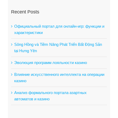
Recent Posts
Официальный портал для онлайн-игр: функции и
характеристики
Sông Hồng và Tiềm Năng Phát Triển Bất Động Sản
tại Hưng Yên
Эволюция программ лояльности казино
Влияние искусственного интеллекта на операции
казино
Анализ формального портала азартных
автоматов и казино