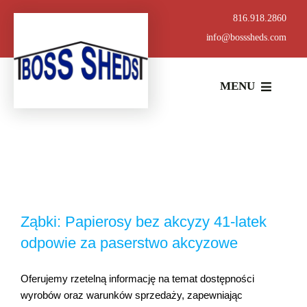
Skip
816.918.2860
to
info@bosssheds.com
content
MENU
ABOUT
BUILDING STYLES
BOSS DOOR SYSTEM
Ząbki: Papierosy bez akcyzy 41-latek
odpowie za paserstwo akcyzowe
CONCRETE SERVICES
Oferujemy rzetelną informację na temat dostępności
wyrobów oraz warunków sprzedaży, zapewniając
METAL SUPPLY