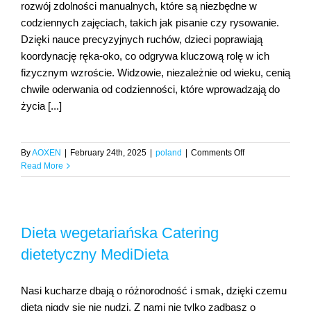
rozwój zdolności manualnych, które są niezbędne w
codziennych zajęciach, takich jak pisanie czy rysowanie.
Dzięki nauce precyzyjnych ruchów, dzieci poprawiają
koordynację ręka-oko, co odgrywa kluczową rolę w ich
fizycznym wzroście. Widzowie, niezależnie od wieku, cenią
chwile oderwania od codzienności, które wprowadzają do
życia [...]
on
By
AOXEN
|
February 24th, 2025
|
poland
|
Comments Off
Magiczne
Read More
sztuczki
i
iluzje
Fun
Dieta wegetariańska Catering
Magic
Kreatywne
dietetyczny MediDieta
Zabawki
Dom,
sport
Nasi kucharze dbają o różnorodność i smak, dzięki czemu
i
dieta nigdy się nie nudzi. Z nami nie tylko zadbasz o
dziecko