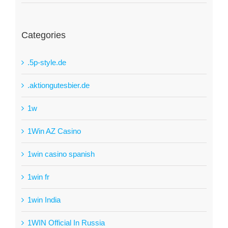
Categories
.5p-style.de
.aktiongutesbier.de
1w
1Win AZ Casino
1win casino spanish
1win fr
1win India
1WIN Official In Russia