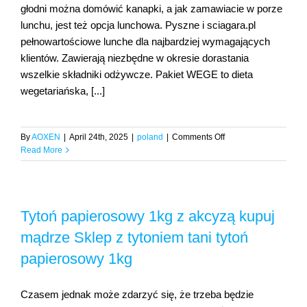
głodni można domówić kanapki, a jak zamawiacie w porze
lunchu, jest też opcja lunchowa. Pyszne i sciagara.pl
pełnowartościowe lunche dla najbardziej wymagających
klientów. Zawierają niezbędne w okresie dorastania
wszelkie składniki odżywcze. Pakiet WEGE to dieta
wegetariańska, [...]
on
By
AOXEN
|
April 24th, 2025
|
poland
|
Comments Off
Zamawiaj
Read More
jedzenie
i
nie
czekaj
Tytoń papierosowy 1kg z akcyzą kupuj
w
kolejkach!
mądrze Sklep z tytoniem tani tytoń
papierosowy 1kg
Czasem jednak może zdarzyć się, że trzeba będzie