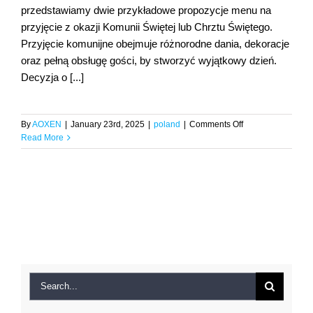
przedstawiamy dwie przykładowe propozycje menu na
przyjęcie z okazji Komunii Świętej lub Chrztu Świętego.
Przyjęcie komunijne obejmuje różnorodne dania, dekoracje
oraz pełną obsługę gości, by stworzyć wyjątkowy dzień.
Decyzja o [...]
on
By
AOXEN
|
January 23rd, 2025
|
poland
|
Comments Off
Chrzciny,
Read More
roczek
menu
z
kolacją
Bydgoszcz
Search
for: