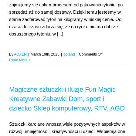
zajmujemy się całym procesem od pakowania tytoniu, po
papierosowy
1kg
sprzedaż aż do samej dostawy. Dzięki temu jesteśmy w
stanie zaoferować tytoń na kilogramy w niskiej cenie. Od
czasu do czasu zdarza się, że na rynku nie ma dobrze
dosuszonego tytoniu, w [...]
on
By
AOXEN
|
March 19th, 2025
|
poland
|
Comments Off
Tani
Read More
tytoń
bez
akcyzy
konsekwencje
Magiczne sztuczki i iluzje Fun Magic
zakupu
Kreatywne Zabawki Dom, sport i
dziecko Sklep komputerowy, RTV, AGD
Sztuczki karciane wnoszą wiele pozytywnych aspektów w
rozwój umiejętności i kreatywności u dzieci. Wspierają one