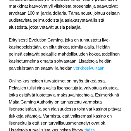
markkinat kasvoivat yli viisitoista prosenttia ja saavuttivat
arvoltaan 100 miljardia dollaria. Tämä nousu johtuu osittain
CONTACT
uudistavista pelimuodoista ja asiakasystävällisistä
alustoista, jotka vetävät uusia pelaajia.
Erityisesti Evolution Gaming, joka on tunnustettu live-
kasinopeleistään, on ollut tärkeä toimija alalla. Heidän
pelinsä esittävät pelaajille mahdollisuuden kokea todellinen
kasinotunnelma omalta sohvastaan. Lisätietoja heidän
palveluistaan on saatavilla heidän
verkkosivuiltaan
.
Online-kasinoiden turvatoimet on myös tärkeä osa.
Pelaajien tulisi aina valita lisensoituja ja valvottuja alustoja,
jotka esittävät luotettavia maksuvaihtoehtoja. Esimerkkinä
Malta Gaming Authority on tunnustettu varmoista
lisensseistään, ja sen alaisuudessa toimivat kasinot pitävät
tiukkoja sääntöjä. Varmista, että valitsemasi kasino on
lisensoitu ja että sen turvallisuusmenettelyt ovat ok.
Lisätietoja turvallisista kasinoista löytyy
täältä
.