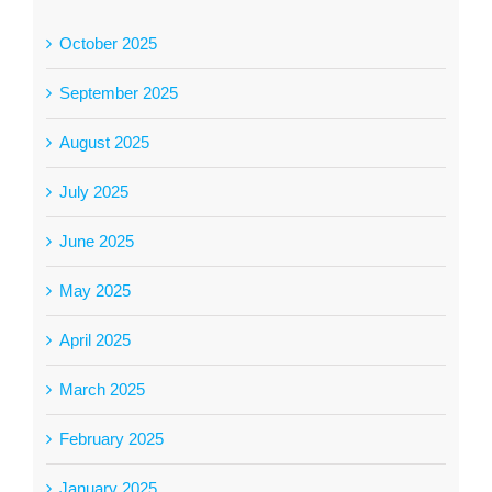
October 2025
September 2025
August 2025
July 2025
June 2025
May 2025
April 2025
March 2025
February 2025
January 2025