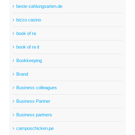
bizzo casino
book of ra
book of ra it
Bookkeeping
Brand
Business colleagues
Business Partner
Business partners
camposchicken.pe
casibom tr