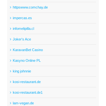
impercas.es
infomelipilla.cl
Joker's Ace
KaravanBet Casino
Kasyno Online PL
king johnnie
kosi-restaurant.de
kosi-restaurant.de1
lam-vegan.de
livingarttattoo.de