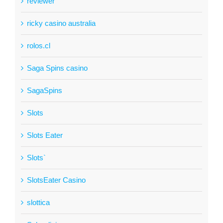
ricky casino australia
rolos.cl
Saga Spins casino
SagaSpins
Slots
Slots Eater
Slots`
SlotsEater Casino
slottica
Sober living