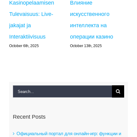
Эволюция программ
Wpływ Sztucznej
Ka
лояльности казино
Inteligencji na Przemysł
Va
October 13th, 2025
Kasynowy
Pe
October 13th, 2025
Tä
Oct
Search
for:
Recent Posts
Официальный портал для онлайн-игр: функции и
характеристики