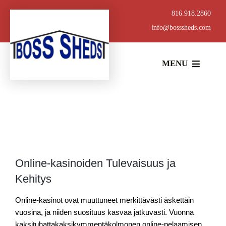
Skip
816.918.2860
to
info@bosssheds.com
content
MENU
ABOUT
BUILDING STYLES
BOSS DOOR SYSTEM
Online-kasinoiden Tulevaisuus ja
Kehitys
CONCRETE SERVICES
Online-kasinot ovat muuttuneet merkittävästi äskettäin
vuosina, ja niiden suosituus kasvaa jatkuvasti. Vuonna
METAL SUPPLY
kaksituhattakaksikymmentäkolmonen online-pelaamisen