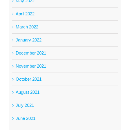
April 2022
March 2022
January 2022
December 2021
November 2021
October 2021
August 2021
July 2021
June 2021
April 2021