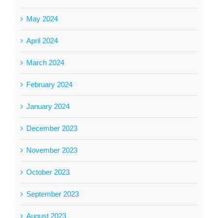
May 2024
April 2024
March 2024
February 2024
January 2024
December 2023
November 2023
October 2023
September 2023
August 2023