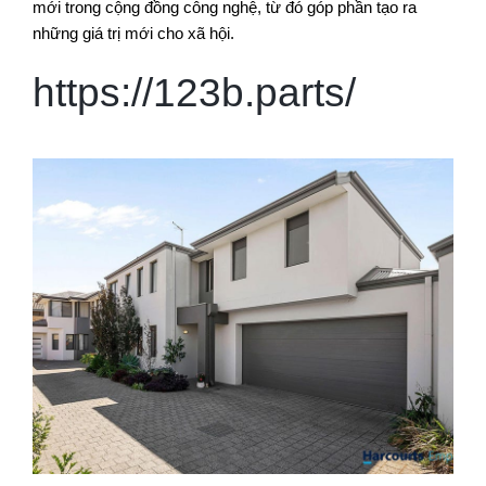
mới trong cộng đồng công nghệ, từ đó góp phần tạo ra
những giá trị mới cho xã hội.
https://123b.parts/