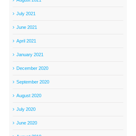
July 2021
June 2021
April 2021
January 2021
December 2020
September 2020
August 2020
July 2020
June 2020