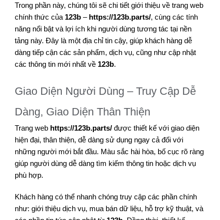
Trong phần này, chúng tôi sẽ chi tiết giới thiệu về trang web
chính thức của
123b
–
https://123b.parts/
, cùng các tính
năng nổi bật và lợi ích khi người dùng tương tác tại nền
tảng này. Đây là một địa chỉ tin cậy, giúp khách hàng dễ
dàng tiếp cận các sản phẩm, dịch vụ, cũng như cập nhật
các thông tin mới nhất về
123b
.
Giao Diện Người Dùng – Truy Cập Dễ
Dàng, Giao Diện Thân Thiện
Trang web
https://123b.parts/
được thiết kế với giao diện
hiện đại, thân thiện, dễ dàng sử dụng ngay cả đối với
những người mới bắt đầu. Màu sắc hài hòa, bố cục rõ ràng
giúp người dùng dễ dàng tìm kiếm thông tin hoặc dịch vụ
phù hợp.
Khách hàng có thể nhanh chóng truy cập các phần chính
như: giới thiệu dịch vụ, mua bán dữ liệu, hỗ trợ kỹ thuật, và