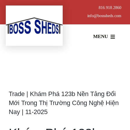
Skip
816.918.2860
to
info@bosssheds.com
content
MENU
ABOUT
BUILDING STYLES
BOSS DOOR SYSTEM
Trade | Khám Phá 123b Nền Tảng Đổi
Mới Trong Thị Trường Công Nghệ Hiện
CONCRETE SERVICES
Nay | 11-2025
METAL SUPPLY