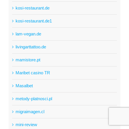
kosi-restaurant.de
kosi-restaurant.de1
lam-vegan.de
livingarttattoo.de
mamistore.pt
Maribet casino TR
Masalbet
metody-platnosci.pl
migraimagen.cl
mini-review