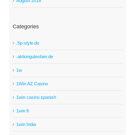
August 2018
Categories
.5p-style.de
.aktiongutesbier.de
1w
1Win AZ Casino
1win casino spanish
1win fr
1win India