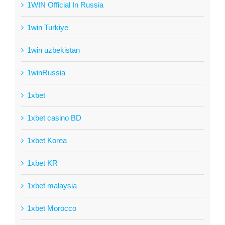
1WIN Official In Russia
1win Turkiye
1win uzbekistan
1winRussia
1xbet
1xbet casino BD
1xbet Korea
1xbet KR
1xbet malaysia
1xbet Morocco