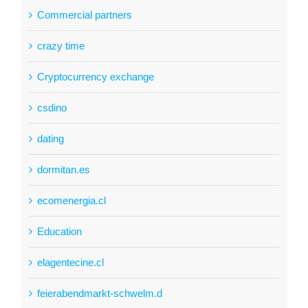
Commercial partners
crazy time
Cryptocurrency exchange
csdino
dating
dormitan.es
ecomenergia.cl
Education
elagentecine.cl
feierabendmarkt-schwelm.d