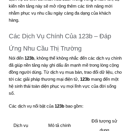
kiến nền tảng này sẽ mở rộng thêm các tính năng mới
nhằm phục vụ nhu cầu ngày càng đa dạng của khách
hàng.
Các Dịch Vụ Chính Của 123b – Đáp
Ứng Nhu Cầu Thị Trường
Nói đến
123b
, không thể không nhắc đến các dịch vụ chính
đã giúp nền tảng này ghi dấu ấn mạnh mẽ trong lòng cộng
đồng người dùng. Từ dịch vụ mua bán, trao đổi dữ liệu, cho
tới các giải pháp thương mại điện tử,
123b
mang đến một
hệ sinh thái toàn diện phục vụ mọi lĩnh vực của đời sống
số.
Các dịch vụ nổi bật của
123b
bao gồm:
Đối tượng sử
Dịch vụ
Mô tả chính
dụng