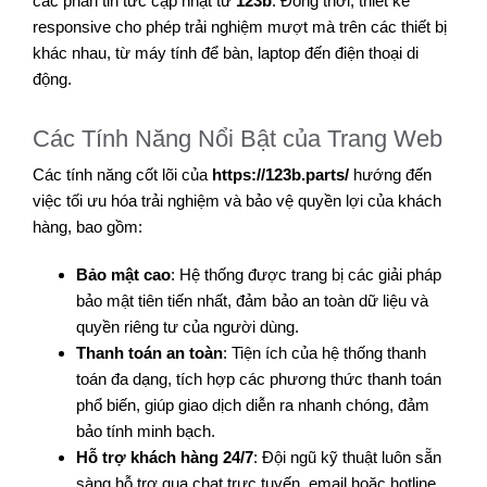
các phần tin tức cập nhật từ
123b
. Đồng thời, thiết kế
responsive cho phép trải nghiệm mượt mà trên các thiết bị
khác nhau, từ máy tính để bàn, laptop đến điện thoại di
động.
Các Tính Năng Nổi Bật của Trang Web
Các tính năng cốt lõi của
https://123b.parts/
hướng đến
việc tối ưu hóa trải nghiệm và bảo vệ quyền lợi của khách
hàng, bao gồm:
Bảo mật cao
: Hệ thống được trang bị các giải pháp
bảo mật tiên tiến nhất, đảm bảo an toàn dữ liệu và
quyền riêng tư của người dùng.
Thanh toán an toàn
: Tiện ích của hệ thống thanh
toán đa dạng, tích hợp các phương thức thanh toán
phổ biến, giúp giao dịch diễn ra nhanh chóng, đảm
bảo tính minh bạch.
Hỗ trợ khách hàng 24/7
: Đội ngũ kỹ thuật luôn sẵn
sàng hỗ trợ qua chat trực tuyến, email hoặc hotline,