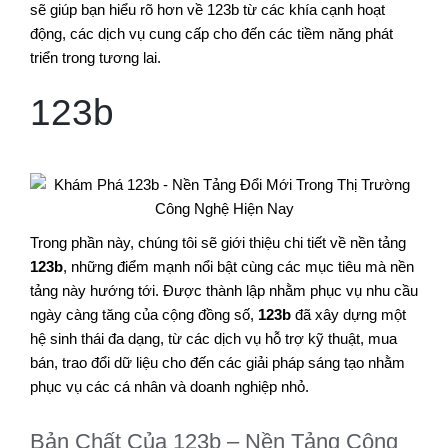
sẽ giúp bạn hiểu rõ hơn về 123b từ các khía cạnh hoạt
động, các dịch vụ cung cấp cho đến các tiềm năng phát
triển trong tương lai.
123b
Trong phần này, chúng tôi sẽ giới thiệu chi tiết về nền tảng
123b
, những điểm mạnh nổi bật cùng các mục tiêu mà nền
tảng này hướng tới. Được thành lập nhằm phục vụ nhu cầu
ngày càng tăng của cộng đồng số,
123b
đã xây dựng một
hệ sinh thái đa dạng, từ các dịch vụ hỗ trợ kỹ thuật, mua
bán, trao đổi dữ liệu cho đến các giải pháp sáng tạo nhằm
phục vụ các cá nhân và doanh nghiệp nhỏ.
Bản Chất Của 123b – Nền Tảng Công